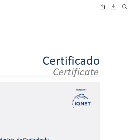
Certificado 
Certificate 
ndu
strial de Canta
nhede 