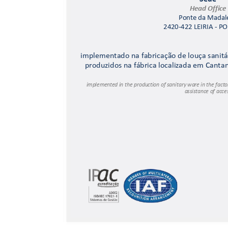
Head Office
Ponte da Madal
2420
-422 LEIRIA 
- P
implementado 
na
 fabricaçã
o de louça sanitá
produzidos na fábrica
 localizada em Canta
implement
ed in the product
ion of sanitary wa
re in the fact
o
assistan
ce of acce