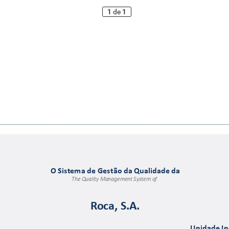
1
de
1
O Sistema de Gestão
 da Qua
lidade 
da
The Quality M
anagemen
t System of 
R
oca
, S.A. 
Unidade I