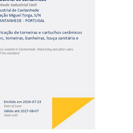
hede Indus
trial Unit 
ustrial d
e Cantanhede 
ação Miguel Tor
ga, S/N
CANTANHEDE
 - PORTUGAL
bricação
 de torneiras e 
cartuchos cerâ
micos 
wc
, torn
eiras, banheira
s, louça sanitária e
ory loca
ted in Cantanhed
e. Marketing an
d after-sales 
 the s
tandard 
Emitido em 
2024
-
07
-
23
Date of i
ssue 
Válido até 2027-
08
-
07
Valid unt
il