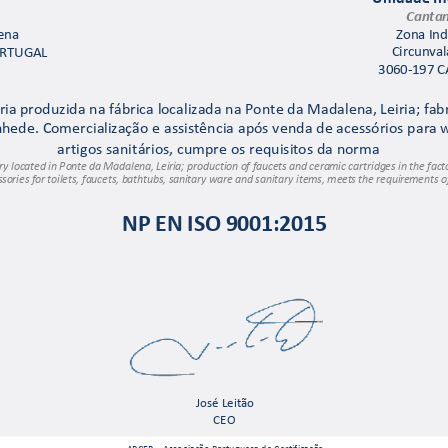
 
Cantan
ena
Zona Ind
ORTUGAL
Circunval
3060
-197 
ri
a produzida na fábrica l
ocalizada na 
Ponte da Madalena,
 Leiria; fa
n
hede. Comerciali
zação e assist
ência após venda de 
acessórios para 
artigos sanitários, cu
mpre os requisi
tos da norma 
ry located in Ponte d
a Madalena, Leiri
a; production of f
aucets and cera
mic cartridges in the fact
ssories fo
r toilets, faucets, b
athtubs, sanit
ary ware and sanitary items
, 
meet
s the requi
rements of
NP EN ISO 9001:2015
José Leitão 
CEO 