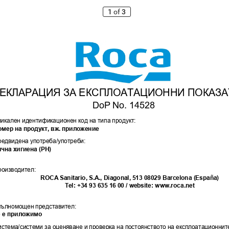
1
of
3
ЕКЛАРАЦИЯ ЗА ЕКСПЛОАТАЦИОННИ ПОКАЗА
DoP No. 14528
никален идентификационен ко
д на типа п
роду
кт: 
омер на п
роду
кт
, вж. 
приложение
редвидена у
потреба
/уп
отреби:
ична х
игиен
а (PH)
роизводител:
ROCA
 Sa
nitario, S.A
., Diagonal,
 513
 080
29 Barc
elona (Es
paña)
Tel: +34 9
3 63
5 16
 00 /
 website: w
w
w.roca.net
пълномощен 
представител:
 е п
риложимо
стема/системи за о
ценяване и п
ровер
ка на п
остоянството н
а експло
атационнит