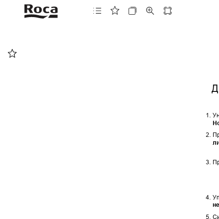
Д
1.
У
Н
2.
П
л
3.
П
4.
У
не
5.
Си