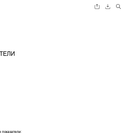
ТЕЛИ
е по
казатели: