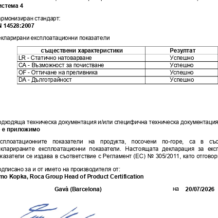
ист
ема
 4
армо
низиран стандар
т:
N 145
28:20
07 
екларир
ани експлоа
тационни по
казатели
същест
вени хара
кт
ерист
ики
Резу
лтат
LR - Статично натовар
ване
Успешно
CA - Възможност за п
очистване
Успешно
OF - Оттичане на п
реливника
Успешно
DA - Дълготрайно
ст
Успешно
одходяща техническа докуме
нтация и/или специфична техническа доку
ментация
 е п
риложимо
ксплоатацио
нните
показате
ли
на
проду
кта,
по
сочени
по-го
ре,
са
в
съ
екларира
ните
експлоата
ционни
показа
тели.
Настоящата
декларация
за
екс
казате
ли
се
издава
в
съотв
етствие
с
Регламент
(ЕС)
№
30
5/20
11,
като
о
тговор
 носи изцяло о
т посочения
 по-гор
е пр
оизводител.
дписано за и о
т името на
 производителя от:
imo Kopka, Roca
 Group Head of P
roduct Certification
Gav
à (Barc
elona)
20/0
7/202
6
на 