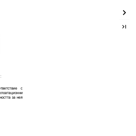
:
ответствие
с
плоатационни
но
стта
за
нея