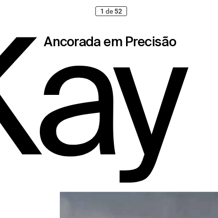
1
de
52
K
ay
Ancorada em Precisã
o