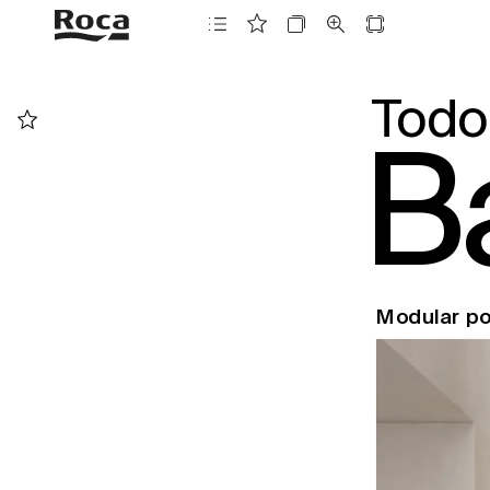
To
d
o
B
Modular po