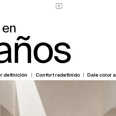
I
 e
n
añ
o
s
r
 defi
nición
Confort redefinido
Dale colo
r 