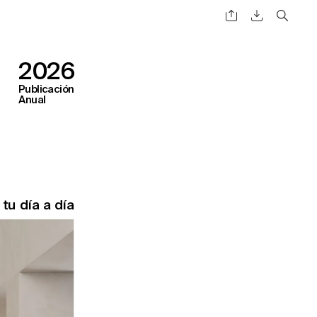
2026
Publicac
ión
Anual
a tu d
ía a día