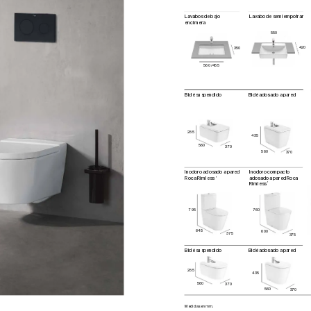
La
vabo
s de b
aj
o 
Lavabo de semiempotrar
encimera
550
420
350
5
6
0 /4
5
5
Bidé suspendido
Bi
dé ad
os
ad
o a par
ed
285
435
560
370
560
370
Inodoro adosado
 a pared
Inodoro compact
o
Roca R
imless
ado
s
ado a p
are
d Ro
ca
®
Rimless
®
795
760
645
600
375
375
Bidé suspendido
Bi
dé ad
os
ad
o a par
ed
285
435
560
370
560
370
Me
dida
s en m
m.