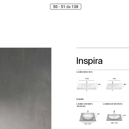
50 - 51
de
138
Inspir
a
Lavabos
 murales
800
1000
490
490
ROUND
Lavabos de
 sobre 
La
vabo
s de e
nc
ime
ra
encimera
370
370
55
0 / 370
50
0 / 370