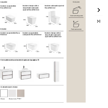
SQ
UAR
E
Compacto
Ino
do
ro t
anq
ue a
lto o 
Inodoro adosado
 a pared
Inodoro suspendido
empotrable adosado
Roca R
imless
®
Roca R
imless
®
a par
ed Ro
c
a Rim
les
s
®
Caída amortiguada
795
390
440
560
370
645
375
560
370
ROUND
Fácil extracción
Inodoro suspendido
 Roca
Inodoro suspendido
Ino
do
ro t
anq
ue a
lto o 
Rimless
compacto Roca Rimless
empotrable adosado
®
®
a par
ed Ro
c
a Rim
les
s
®
390
385
440
560
480
370
370
560
370
Ver mue
bl
es de la c
ol
ecc
ió
n Ins
pi
ra en la p
ágin
a 72
Acabados (porcelana
)
Beige
Blanco
Blanco mat
e