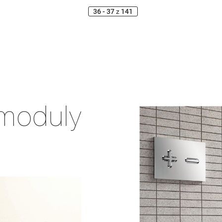
36 - 37
z
141
moduly