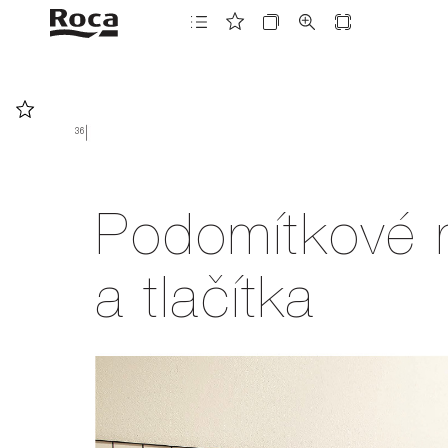
36
36
Podomítkové 
a tlačítka