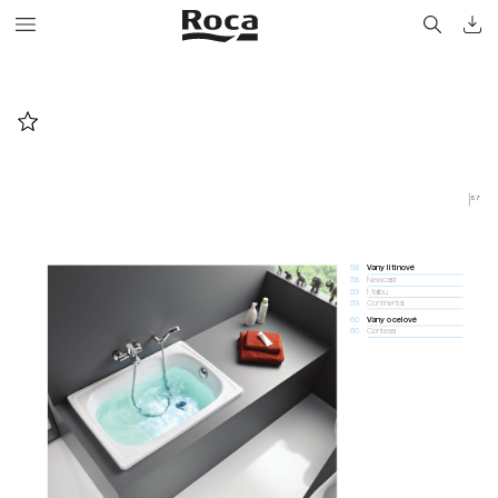
57
V
any litinové
58 
Newcast
58 
Malibu
59 
Continental
59 
V
any ocelové
60 
Contesa
60 