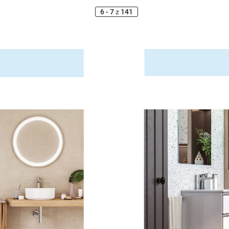
6 - 7
z
141